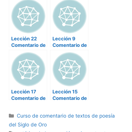
poesía del
poesía del
Siglo de Oro
Siglo de Oro
Lección 22
Lección 9
Comentario de
Comentario de
textos de
textos de
poesía del
poesía del
Siglo de Oro
Siglo de Oro
Lección 17
Lección 15
Comentario de
Comentario de
textos de
textos de
poesía del
poesía del
Categorías
Curso de comentario de textos de poesía
Siglo de Oro
Siglo de Oro
del Siglo de Oro