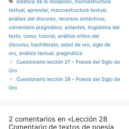
Etiquetas
estética de la recepción
,
microestructura
textual
,
aprender
,
macroestructura textual
,
análisis del discurso
,
recursos sintácticos
,
comentario pragmático
,
actantes
,
lingüística del
texto
,
curso
,
tutorial
,
análisis critico del
discurso
,
bachillerato
,
edad de oro
,
siglo de
oro
,
análisis textual
,
pragmática
Cuestionario lección 27 – Poesía del Siglo de
Oro
Cuestionario lección 28 – Poesía del Siglo de
Oro
2 comentarios en «Lección 28
Comentario de textos de poesía