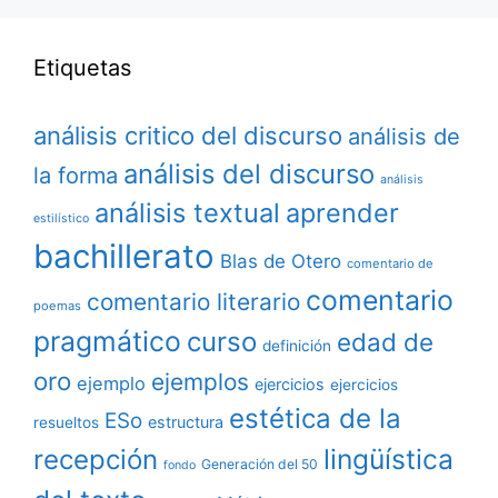
Etiquetas
análisis critico del discurso
análisis de
análisis del discurso
la forma
análisis
análisis textual
aprender
estilístico
bachillerato
Blas de Otero
comentario de
comentario
comentario literario
poemas
pragmático
curso
edad de
definición
oro
ejemplos
ejemplo
ejercicios
ejercicios
estética de la
ESo
estructura
resueltos
lingüística
recepción
Generación del 50
fondo