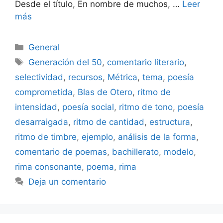
Desde el título, En nombre de muchos, …
Leer
más
Categorías
General
Etiquetas
Generación del 50
,
comentario literario
,
selectividad
,
recursos
,
Métrica
,
tema
,
poesía
comprometida
,
Blas de Otero
,
ritmo de
intensidad
,
poesía social
,
ritmo de tono
,
poesía
desarraigada
,
ritmo de cantidad
,
estructura
,
ritmo de timbre
,
ejemplo
,
análisis de la forma
,
comentario de poemas
,
bachillerato
,
modelo
,
rima consonante
,
poema
,
rima
Deja un comentario