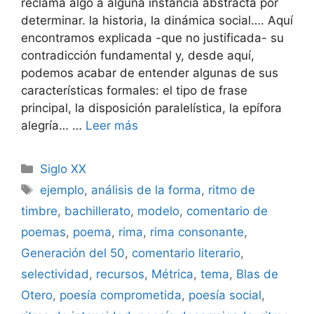
reclama algo a alguna instancia abstracta por
determinar. la historia, la dinámica social…. Aquí
encontramos explicada -que no justificada- su
contradicción fundamental y, desde aquí,
podemos acabar de entender algunas de sus
características formales: el tipo de frase
principal, la disposición paralelística, la epífora
alegría… …
Leer más
Categorías
Siglo XX
Etiquetas
ejemplo
,
análisis de la forma
,
ritmo de
timbre
,
bachillerato
,
modelo
,
comentario de
poemas
,
poema
,
rima
,
rima consonante
,
Generación del 50
,
comentario literario
,
selectividad
,
recursos
,
Métrica
,
tema
,
Blas de
Otero
,
poesía comprometida
,
poesía social
,