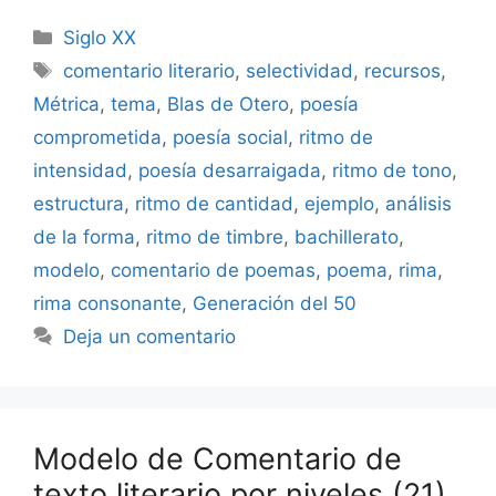
Categorías
Siglo XX
Etiquetas
comentario literario
,
selectividad
,
recursos
,
Métrica
,
tema
,
Blas de Otero
,
poesía
comprometida
,
poesía social
,
ritmo de
intensidad
,
poesía desarraigada
,
ritmo de tono
,
estructura
,
ritmo de cantidad
,
ejemplo
,
análisis
de la forma
,
ritmo de timbre
,
bachillerato
,
modelo
,
comentario de poemas
,
poema
,
rima
,
rima consonante
,
Generación del 50
Deja un comentario
Modelo de Comentario de
texto literario por niveles (21)