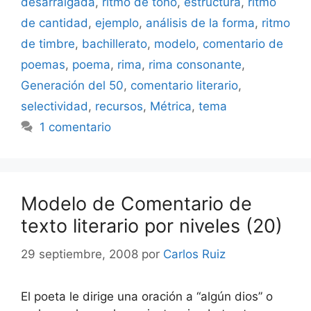
desarraigada
,
ritmo de tono
,
estructura
,
ritmo
de cantidad
,
ejemplo
,
análisis de la forma
,
ritmo
de timbre
,
bachillerato
,
modelo
,
comentario de
poemas
,
poema
,
rima
,
rima consonante
,
Generación del 50
,
comentario literario
,
selectividad
,
recursos
,
Métrica
,
tema
1 comentario
Modelo de Comentario de
texto literario por niveles (20)
29 septiembre, 2008
por
Carlos Ruiz
El poeta le dirige una oración a “algún dios” o