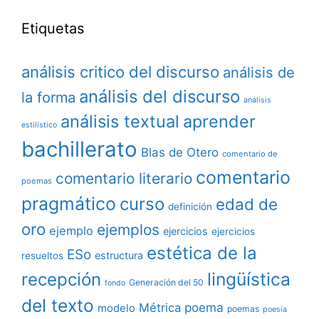
Etiquetas
análisis critico del discurso
análisis de
análisis del discurso
la forma
análisis
análisis textual
aprender
estilístico
bachillerato
Blas de Otero
comentario de
comentario
comentario literario
poemas
pragmático
curso
edad de
definición
oro
ejemplos
ejemplo
ejercicios
ejercicios
estética de la
ESo
estructura
resueltos
lingüística
recepción
Generación del 50
fondo
del texto
poema
Métrica
modelo
poemas
poesía