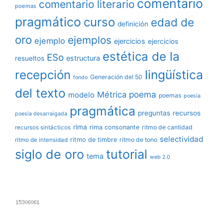
comentario
comentario literario
poemas
pragmático
curso
edad de
definición
oro
ejemplos
ejemplo
ejercicios
ejercicios
estética de la
ESo
estructura
resueltos
lingüística
recepción
Generación del 50
fondo
del texto
poema
Métrica
modelo
poemas
poesía
pragmática
preguntas
recursos
poesía desarraigada
rima
rima consonante
ritmo de cantidad
recursos sintácticos
selectividad
ritmo de timbre
ritmo de tono
ritmo de intensidad
siglo de oro
tutorial
tema
web 2.0