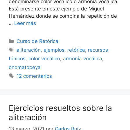
denominarse color vocálico o armonía vocálica.
Está presente en este ejemplo de Miguel
Hernández donde se combina la repetición de
…
Leer más
Categorías
Curso de Retórica
Etiquetas
aliteración
,
ejemplos
,
retórica
,
recursos
fónicos
,
color vocálico
,
armonía vocálica
,
onomatopeya
12 comentarios
Ejercicios resueltos sobre la
aliteración
13 marzo, 2021
por
Carlos Ruiz