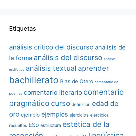
Etiquetas
análisis critico del discurso
análisis de
análisis del discurso
la forma
análisis
análisis textual
aprender
estilístico
bachillerato
Blas de Otero
comentario de
comentario
comentario literario
poemas
pragmático
curso
edad de
definición
oro
ejemplos
ejemplo
ejercicios
ejercicios
estética de la
ESo
estructura
resueltos
lingüística
recepción