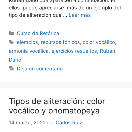
Rubén Darío que aparecen a continuación. En
ellos puede apreciarse más de un ejemplo del
tipo de aliteración que …
Leer más
Categorías
Curso de Retórica
Etiquetas
ejemplos
,
recursos fónicos
,
color vocálico
,
armonía vocálica
,
ejercicios resueltos
,
Rubén
Darío
Deja un comentario
Tipos de aliteración: color
vocálico y onomatopeya
14 marzo, 2021
por
Carlos Ruiz