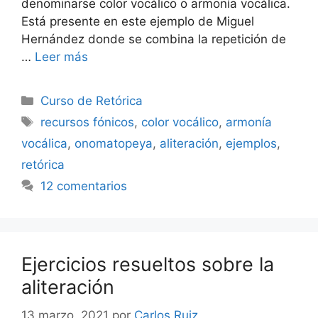
denominarse color vocálico o armonía vocálica.
Está presente en este ejemplo de Miguel
Hernández donde se combina la repetición de
…
Leer más
Categorías
Curso de Retórica
Etiquetas
recursos fónicos
,
color vocálico
,
armonía
vocálica
,
onomatopeya
,
aliteración
,
ejemplos
,
retórica
12 comentarios
Ejercicios resueltos sobre la
aliteración
13 marzo, 2021
por
Carlos Ruiz