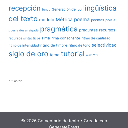
lingüística
recepción
Generación del 50
fondo
del texto
poema
Métrica
modelo
poemas
poesía
pragmática
preguntas
recursos
poesía desarraigada
rima
rima consonante
ritmo de cantidad
recursos sintácticos
selectividad
ritmo de timbre
ritmo de tono
ritmo de intensidad
siglo de oro
tutorial
tema
web 2.0
© 2026 Comentario de texto
• Creado con
GeneratePress