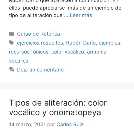
Rubén Darío que aparecen a continuación. En
ellos puede apreciarse más de un ejemplo del
tipo de aliteración que …
Leer más
Categorías
Curso de Retórica
Etiquetas
ejercicios resueltos
,
Rubén Darío
,
ejemplos
,
recursos fónicos
,
color vocálico
,
armonía
vocálica
Deja un comentario
Tipos de aliteración: color
vocálico y onomatopeya
14 marzo, 2021
por
Carlos Ruiz