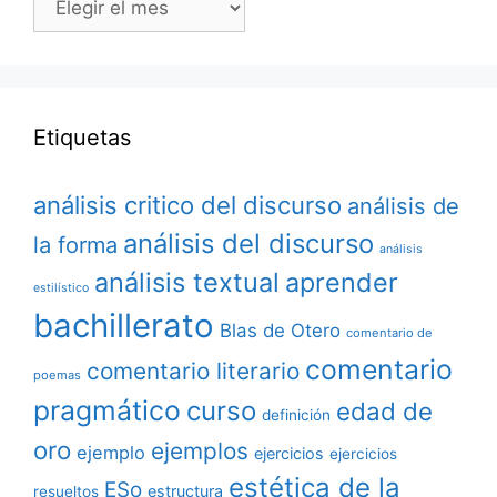
Etiquetas
análisis critico del discurso
análisis de
análisis del discurso
la forma
análisis
análisis textual
aprender
estilístico
bachillerato
Blas de Otero
comentario de
comentario
comentario literario
poemas
pragmático
curso
edad de
definición
oro
ejemplos
ejemplo
ejercicios
ejercicios
estética de la
ESo
estructura
resueltos