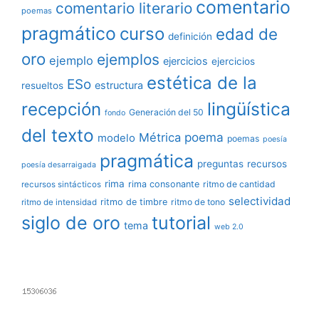
comentario
comentario literario
poemas
pragmático
curso
edad de
definición
oro
ejemplos
ejemplo
ejercicios
ejercicios
estética de la
ESo
estructura
resueltos
lingüística
recepción
Generación del 50
fondo
del texto
poema
Métrica
modelo
poemas
poesía
pragmática
preguntas
recursos
poesía desarraigada
rima
rima consonante
ritmo de cantidad
recursos sintácticos
selectividad
ritmo de timbre
ritmo de tono
ritmo de intensidad
siglo de oro
tutorial
tema
web 2.0