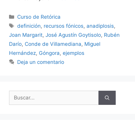
Categorías
Curso de Retórica
Etiquetas
definición
,
recursos fónicos
,
anadiplosis
,
Joan Margarit
,
José Agustín Goytisolo
,
Rubén
Darío
,
Conde de Villamediana
,
Miguel
Hernández
,
Góngora
,
ejemplos
Deja un comentario
Buscar: