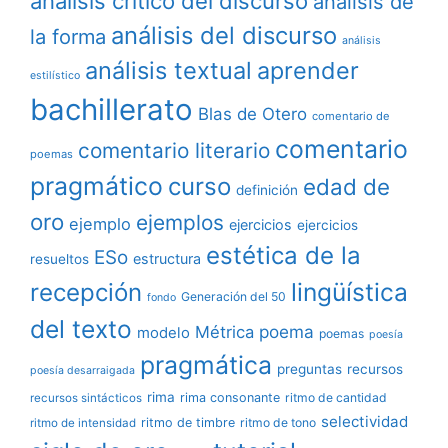
análisis critico del discurso
análisis de
análisis del discurso
la forma
análisis
análisis textual
aprender
estilístico
bachillerato
Blas de Otero
comentario de
comentario
comentario literario
poemas
pragmático
curso
edad de
definición
oro
ejemplos
ejemplo
ejercicios
ejercicios
estética de la
ESo
estructura
resueltos
lingüística
recepción
Generación del 50
fondo
del texto
poema
Métrica
modelo
poemas
poesía
pragmática
preguntas
recursos
poesía desarraigada
rima
rima consonante
ritmo de cantidad
recursos sintácticos
selectividad
ritmo de timbre
ritmo de tono
ritmo de intensidad