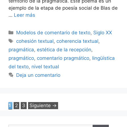
territorio de la pragmática. Este poema es un
ejemplo de la etapa de poesía social de Blas de
…
Leer más
Categorías
Modelos de comentario de texto
,
Siglo XX
Etiquetas
cohesión textual
,
coherencia textual
,
pragmática
,
estética de la recepción
,
pragmático
,
comentario pragmático
,
lingüística
del texto
,
nivel textual
Deja un comentario
Página
Página
Página
1
2
3
Siguiente
→