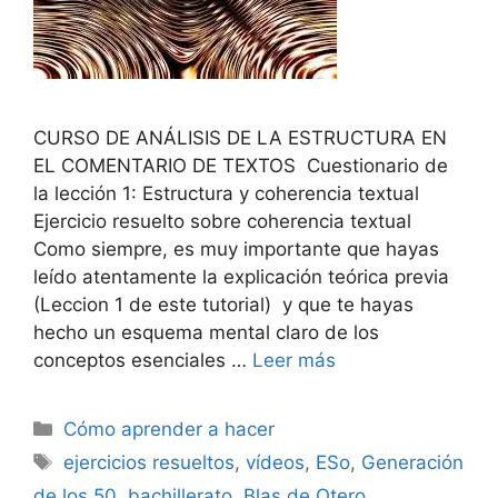
CURSO DE ANÁLISIS DE LA ESTRUCTURA EN
EL COMENTARIO DE TEXTOS Cuestionario de
la lección 1: Estructura y coherencia textual
Ejercicio resuelto sobre coherencia textual
Como siempre, es muy importante que hayas
leído atentamente la explicación teórica previa
(Leccion 1 de este tutorial) y que te hayas
hecho un esquema mental claro de los
conceptos esenciales …
Leer más
Categorías
Cómo aprender a hacer
Etiquetas
ejercicios resueltos
,
vídeos
,
ESo
,
Generación
de los 50
,
bachillerato
,
Blas de Otero
,