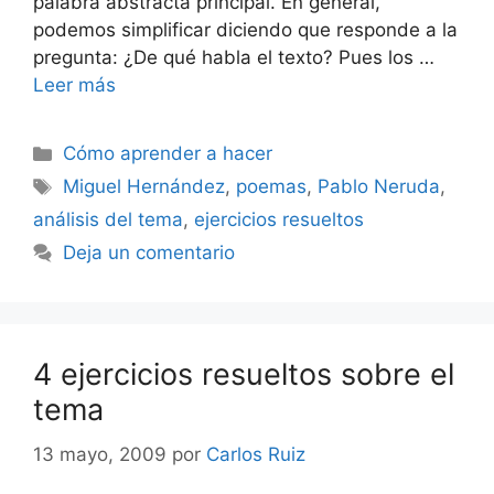
palabra abstracta principal. En general,
podemos simplificar diciendo que responde a la
pregunta: ¿De qué habla el texto? Pues los …
Leer más
Categorías
Cómo aprender a hacer
Etiquetas
Miguel Hernández
,
poemas
,
Pablo Neruda
,
análisis del tema
,
ejercicios resueltos
Deja un comentario
4 ejercicios resueltos sobre el
tema
13 mayo, 2009
por
Carlos Ruiz