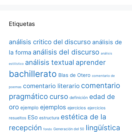
Etiquetas
análisis critico del discurso
análisis de
análisis del discurso
la forma
análisis
análisis textual
aprender
estilístico
bachillerato
Blas de Otero
comentario de
comentario
comentario literario
poemas
pragmático
curso
edad de
definición
oro
ejemplos
ejemplo
ejercicios
ejercicios
estética de la
ESo
estructura
resueltos
lingüística
recepción
Generación del 50
fondo