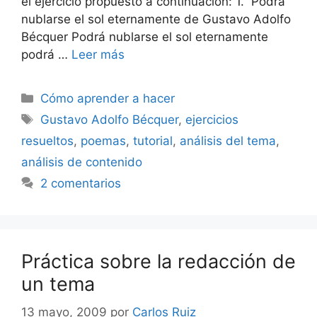
el ejercicio propuesto a continuación: 1. Podrá
nublarse el sol eternamente de Gustavo Adolfo
Bécquer Podrá nublarse el sol eternamente
podrá …
Leer más
Categorías
Cómo aprender a hacer
Etiquetas
Gustavo Adolfo Bécquer
,
ejercicios
resueltos
,
poemas
,
tutorial
,
análisis del tema
,
análisis de contenido
2 comentarios
Práctica sobre la redacción de
un tema
13 mayo, 2009
por
Carlos Ruiz