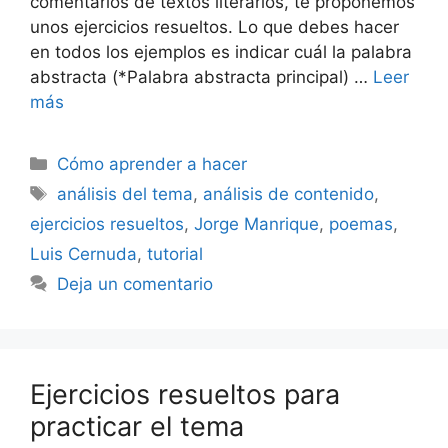
comentarios de textos literarios, te proponemos
unos ejercicios resueltos. Lo que debes hacer
en todos los ejemplos es indicar cuál la palabra
abstracta (*Palabra abstracta principal) …
Leer
más
Categorías
Cómo aprender a hacer
Etiquetas
análisis del tema
,
análisis de contenido
,
ejercicios resueltos
,
Jorge Manrique
,
poemas
,
Luis Cernuda
,
tutorial
Deja un comentario
Ejercicios resueltos para
practicar el tema