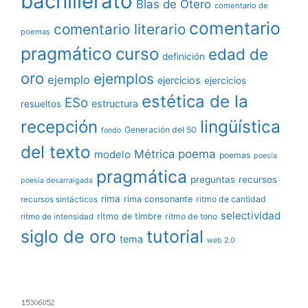
bachillerato
Blas de Otero
comentario de
comentario
comentario literario
poemas
pragmático
curso
edad de
definición
oro
ejemplos
ejemplo
ejercicios
ejercicios
estética de la
ESo
estructura
resueltos
lingüística
recepción
Generación del 50
fondo
del texto
poema
Métrica
modelo
poemas
poesía
pragmática
preguntas
recursos
poesía desarraigada
rima
rima consonante
ritmo de cantidad
recursos sintácticos
selectividad
ritmo de timbre
ritmo de tono
ritmo de intensidad
siglo de oro
tutorial
tema
web 2.0