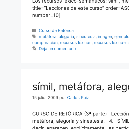
Los recursos léxico-semánticos: símil, met
title=”Lecciones de este curso” order=ASC
number=10]
Categorías
Curso de Retórica
Etiquetas
metáfora
,
alegoría
,
sinestesia
,
imagen
,
ejempl
comparación
,
recursos léxicos
,
recursos léxico-
Deja un comentario
símil, metáfora, aleg
15 julio, 2009
por
Carlos Ruiz
CURSO DE RETÓRICA (3ª parte) Lección 2 
metáfora, alegoría y sinestesia. 4.- SÍ
decir, aparecen, explícitamente, las par