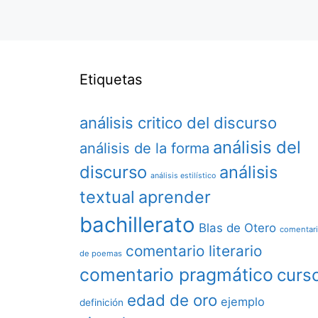
Etiquetas
análisis critico del discurso
análisis del
análisis de la forma
discurso
análisis
análisis estilístico
textual
aprender
bachillerato
Blas de Otero
comentar
comentario literario
de poemas
comentario pragmático
curs
edad de oro
ejemplo
definición