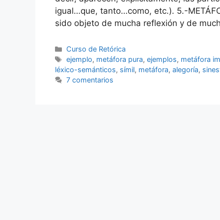
igual…que, tanto…como, etc.). 5.-METÁF
sido objeto de mucha reflexión y de muc
Categorías
Curso de Retórica
Etiquetas
ejemplo
,
metáfora pura
,
ejemplos
,
metáfora i
léxico-semánticos
,
símil
,
metáfora
,
alegoría
,
sines
7 comentarios