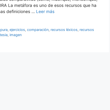
ORA La metáfora es uno de esos recursos que ha
has definiciones …
Leer más
mpura
,
ejercicios
,
comparación
,
recursos léxicos
,
recursos
tesia
,
imagen