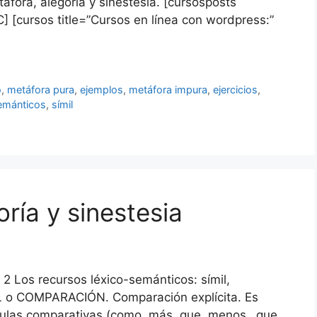
áfora, alegoría y sinestesia. [cursosposts
] [cursos title=”Cursos en línea con wordpress:”
o
,
metáfora pura
,
ejemplos
,
metáfora impura
,
ejercicios
,
semánticos
,
símil
oría y sinestesia
Los recursos léxico-semánticos: símil,
MIL o COMPARACIÓN. Comparación explícita. Es
tículas comparativas (como, más..que, menos…que,