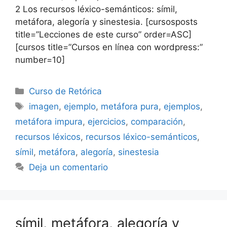
2 Los recursos léxico-semánticos: símil,
metáfora, alegoría y sinestesia. [cursosposts
title=”Lecciones de este curso” order=ASC]
[cursos title=”Cursos en línea con wordpress:”
number=10]
Categorías
Curso de Retórica
Etiquetas
imagen
,
ejemplo
,
metáfora pura
,
ejemplos
,
metáfora impura
,
ejercicios
,
comparación
,
recursos léxicos
,
recursos léxico-semánticos
,
símil
,
metáfora
,
alegoría
,
sinestesia
Deja un comentario
símil, metáfora, alegoría y