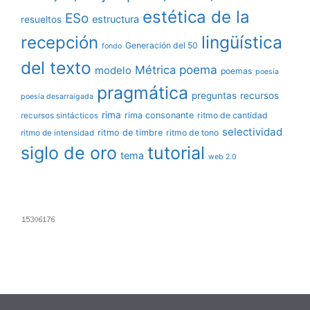
estética de la
ESo
estructura
resueltos
lingüística
recepción
Generación del 50
fondo
del texto
poema
Métrica
modelo
poemas
poesía
pragmática
preguntas
recursos
poesía desarraigada
rima
rima consonante
ritmo de cantidad
recursos sintácticos
selectividad
ritmo de timbre
ritmo de tono
ritmo de intensidad
siglo de oro
tutorial
tema
web 2.0