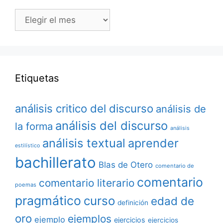
Archivos
Etiquetas
análisis critico del discurso
análisis de
análisis del discurso
la forma
análisis
análisis textual
aprender
estilístico
bachillerato
Blas de Otero
comentario de
comentario
comentario literario
poemas
pragmático
curso
edad de
definición
oro
ejemplos
ejemplo
ejercicios
ejercicios