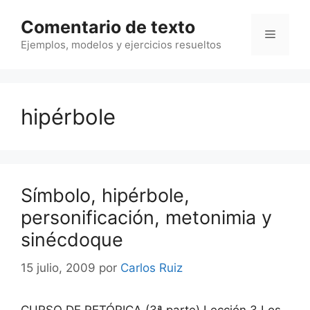
Saltar
Comentario de texto
al
Menú
contenido
Ejemplos, modelos y ejercicios resueltos
hipérbole
Símbolo, hipérbole,
personificación, metonimia y
sinécdoque
15 julio, 2009
por
Carlos Ruiz
CURSO DE RETÓRICA (3ª parte) Lección 3 Los