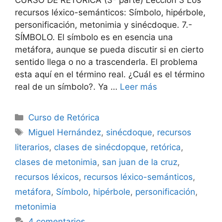
recursos léxico-semánticos: Símbolo, hipérbole,
personificación, metonimia y sinécdoque. 7.-
SÍMBOLO. El símbolo es en esencia una
metáfora, aunque se pueda discutir si en cierto
sentido llega o no a trascenderla. El problema
esta aquí en el término real. ¿Cuál es el término
real de un símbolo?. Ya …
Leer más
Categorías
Curso de Retórica
Etiquetas
Miguel Hernández
,
sinécdoque
,
recursos
literarios
,
clases de sinécdopque
,
retórica
,
clases de metonimia
,
san juan de la cruz
,
recursos léxicos
,
recursos léxico-semánticos
,
metáfora
,
Símbolo
,
hipérbole
,
personificación
,
metonimia
4 comentarios