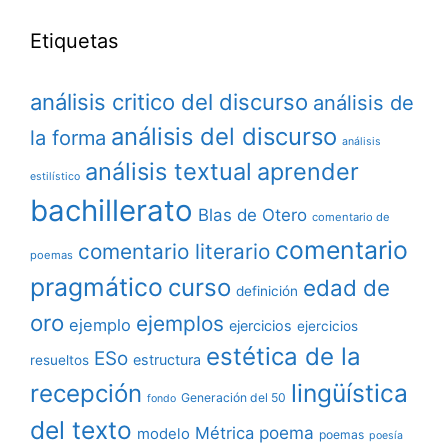
Etiquetas
análisis critico del discurso
análisis de
análisis del discurso
la forma
análisis
análisis textual
aprender
estilístico
bachillerato
Blas de Otero
comentario de
comentario
comentario literario
poemas
pragmático
curso
edad de
definición
oro
ejemplos
ejemplo
ejercicios
ejercicios
estética de la
ESo
estructura
resueltos
lingüística
recepción
Generación del 50
fondo
del texto
poema
Métrica
modelo
poemas
poesía