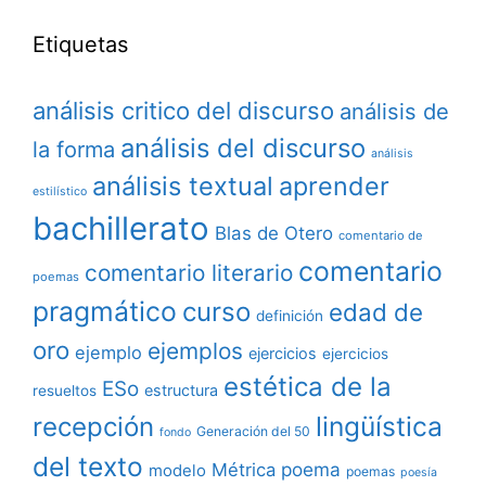
Etiquetas
análisis critico del discurso
análisis de
análisis del discurso
la forma
análisis
análisis textual
aprender
estilístico
bachillerato
Blas de Otero
comentario de
comentario
comentario literario
poemas
pragmático
curso
edad de
definición
oro
ejemplos
ejemplo
ejercicios
ejercicios
estética de la
ESo
estructura
resueltos
lingüística
recepción
Generación del 50
fondo
del texto
poema
Métrica
modelo
poemas
poesía