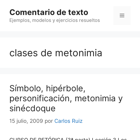
Saltar
Comentario de texto
al
Menú
contenido
Ejemplos, modelos y ejercicios resueltos
clases de metonimia
Símbolo, hipérbole,
personificación, metonimia y
sinécdoque
15 julio, 2009
por
Carlos Ruiz
CURSO DE RETÓRICA (3ª parte) Lección 3 Los