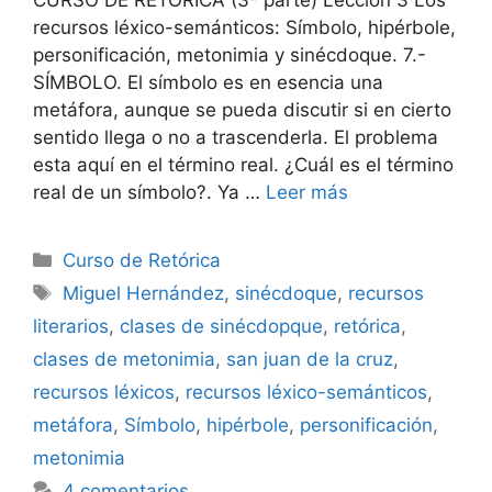
recursos léxico-semánticos: Símbolo, hipérbole,
personificación, metonimia y sinécdoque. 7.-
SÍMBOLO. El símbolo es en esencia una
metáfora, aunque se pueda discutir si en cierto
sentido llega o no a trascenderla. El problema
esta aquí en el término real. ¿Cuál es el término
real de un símbolo?. Ya …
Leer más
Categorías
Curso de Retórica
Etiquetas
Miguel Hernández
,
sinécdoque
,
recursos
literarios
,
clases de sinécdopque
,
retórica
,
clases de metonimia
,
san juan de la cruz
,
recursos léxicos
,
recursos léxico-semánticos
,
metáfora
,
Símbolo
,
hipérbole
,
personificación
,
metonimia
4 comentarios