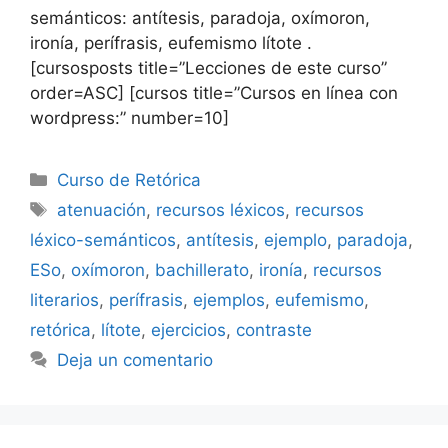
semánticos: antítesis, paradoja, oxímoron,
ironía, perífrasis, eufemismo lítote .
[cursosposts title=”Lecciones de este curso”
order=ASC] [cursos title=”Cursos en línea con
wordpress:” number=10]
Categorías
Curso de Retórica
Etiquetas
atenuación
,
recursos léxicos
,
recursos
léxico-semánticos
,
antítesis
,
ejemplo
,
paradoja
,
ESo
,
oxímoron
,
bachillerato
,
ironía
,
recursos
literarios
,
perífrasis
,
ejemplos
,
eufemismo
,
retórica
,
lítote
,
ejercicios
,
contraste
Deja un comentario