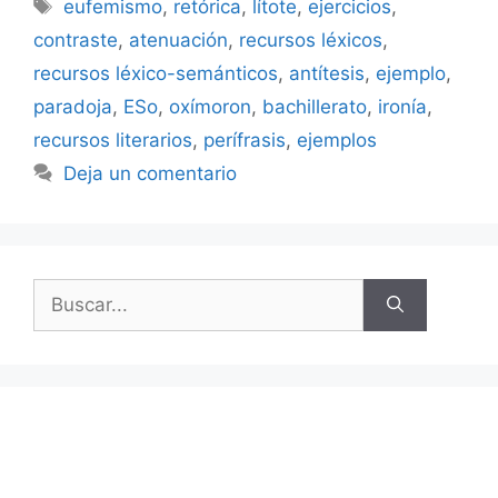
Etiquetas
eufemismo
,
retórica
,
lítote
,
ejercicios
,
contraste
,
atenuación
,
recursos léxicos
,
recursos léxico-semánticos
,
antítesis
,
ejemplo
,
paradoja
,
ESo
,
oxímoron
,
bachillerato
,
ironía
,
recursos literarios
,
perífrasis
,
ejemplos
Deja un comentario
Buscar: