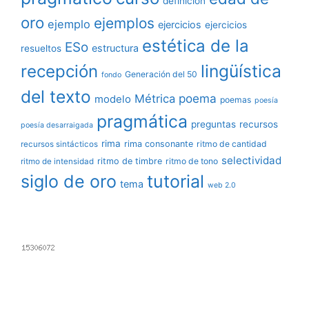
definición
oro
ejemplos
ejemplo
ejercicios
ejercicios
estética de la
ESo
estructura
resueltos
lingüística
recepción
Generación del 50
fondo
del texto
poema
Métrica
modelo
poemas
poesía
pragmática
preguntas
recursos
poesía desarraigada
rima
rima consonante
ritmo de cantidad
recursos sintácticos
selectividad
ritmo de timbre
ritmo de tono
ritmo de intensidad
siglo de oro
tutorial
tema
web 2.0