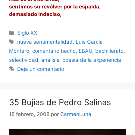
sentimos su revólver por la espalda,
demasiado indeciso,
Categorías
Siglo XX
Etiquetas
nueva sentimentalidad
,
Luis García
Montero
,
comentario hecho
,
EBAU
,
bachillerato
,
selectividad
,
análisis
,
poesía de la experiencia
Deja un comentario
35 Bujías de Pedro Salinas
18 febrero, 2008
por
CarmenLuna