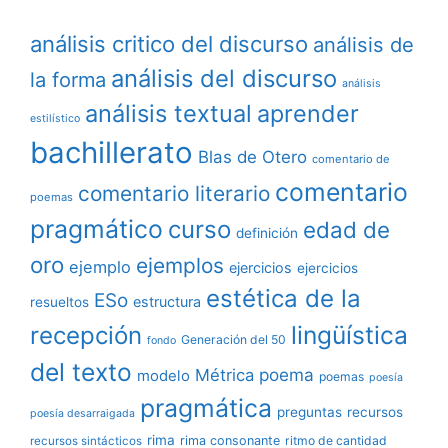
análisis critico del discurso
análisis de
análisis del discurso
la forma
análisis
análisis textual
aprender
estilístico
bachillerato
Blas de Otero
comentario de
comentario
comentario literario
poemas
pragmático
curso
edad de
definición
oro
ejemplos
ejemplo
ejercicios
ejercicios
estética de la
ESo
estructura
resueltos
lingüística
recepción
Generación del 50
fondo
del texto
poema
Métrica
modelo
poemas
poesía
pragmática
preguntas
recursos
poesía desarraigada
rima
rima consonante
ritmo de cantidad
recursos sintácticos