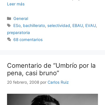
Leer más
Categorías
General
Etiquetas
ESo
,
bachillerato
,
selectividad
,
EBAU
,
EVAU
,
preparatoria
68 comentarios
Comentario de “Umbrío por la
pena, casi bruno”
20 febrero, 2008
por
Carlos Ruiz