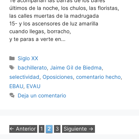
Te acompañan las barras de los bares
últimos de la noche, los chulos, las floristas,
las calles muertas de la madrugada
15- y los ascensores de luz amarilla
cuando llegas, borracho,
y te paras a verte en…
Categorías
Siglo XX
Etiquetas
bachillerato
,
Jaime Gil de Biedma
,
selectividad
,
Oposiciones
,
comentario hecho
,
EBAU
,
EVAU
Deja un comentario
Página
Página
Página
←
Anterior
1
2
3
Siguiente
→