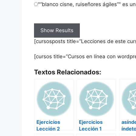
"“blanco cisne, ruiseñores ágiles”" es 
[cursosposts title=”Lecciones de este cu
[cursos title=”Cursos en línea con wordp
Textos Relacionados:
Ejercicios
Ejercicios
asínde
Lección 2
Lección 1
índet
Retórica-2
Retórica 2
enume