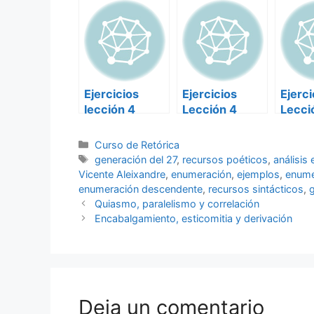
Ejercicios
Ejercicios
Ejerci
lección 4
Lección 4
Lecci
Retórica
Retórica-3
Retór
Categorías
Curso de Retórica
Etiquetas
generación del 27
,
recursos poéticos
,
análisis 
Vicente Aleixandre
,
enumeración
,
ejemplos
,
enume
enumeración descendente
,
recursos sintácticos
,
Quiasmo, paralelismo y correlación
Encabalgamiento, esticomitia y derivación
Deja un comentario