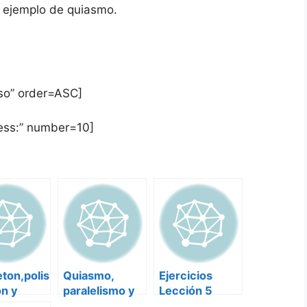
un ejemplo de quiasmo.
rso” order=ASC]
ress:” number=10]
ton,polis
Quiasmo,
Ejercicios
on y
paralelismo y
Lección 5
ración
correlación
Retórica