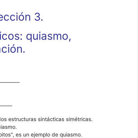
ección 3.
icos: quiasmo,
ación.
________
_____
 estructuras sintácticas simétricas.
uiasmo.
 pitos", es un ejemplo de quiasmo.