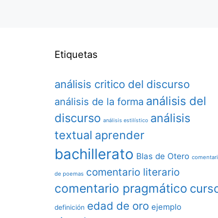
Etiquetas
análisis critico del discurso
análisis del
análisis de la forma
discurso
análisis
análisis estilístico
textual
aprender
bachillerato
Blas de Otero
comentar
comentario literario
de poemas
comentario pragmático
curs
edad de oro
ejemplo
definición