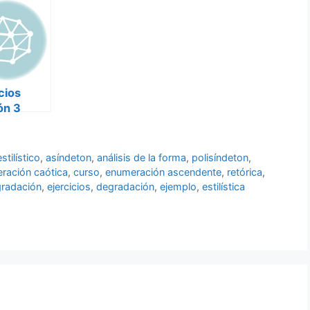
cios
ón 3
ica
estilístico
,
asíndeton
,
análisis de la forma
,
polisíndeton
,
ración caótica
,
curso
,
enumeración ascendente
,
retórica
,
gradación
,
ejercicios
,
degradación
,
ejemplo
,
estilística