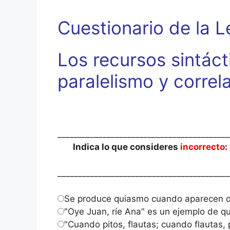
Cuestionario de la L
Los recursos sintáct
paralelismo y correl
__________________________________________
Indica lo que consideres
incorrecto
:
__________________________________________
Se produce quiasmo cuando aparecen dos
"Oye Juan, ríe Ana" es un ejemplo de q
"Cuando pitos, flautas; cuando flautas,