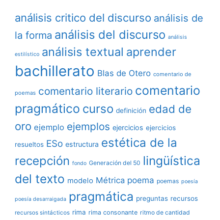
análisis critico del discurso
análisis de
análisis del discurso
la forma
análisis
análisis textual
aprender
estilístico
bachillerato
Blas de Otero
comentario de
comentario
comentario literario
poemas
pragmático
curso
edad de
definición
oro
ejemplos
ejemplo
ejercicios
ejercicios
estética de la
ESo
estructura
resueltos
lingüística
recepción
Generación del 50
fondo
del texto
poema
Métrica
modelo
poemas
poesía
pragmática
preguntas
recursos
poesía desarraigada
rima
rima consonante
ritmo de cantidad
recursos sintácticos