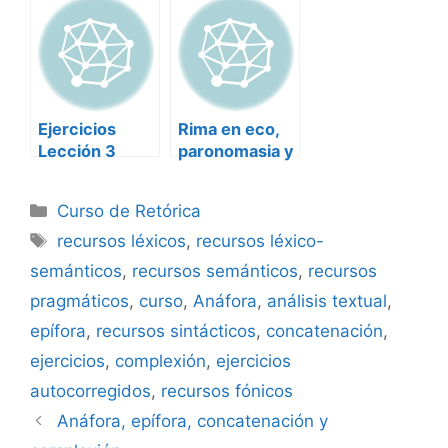
Ejercicios
Rima en eco,
Lección 3
paronomasia y
Retórica-2
similicadencia
Categorías
Curso de Retórica
Etiquetas
recursos léxicos
,
recursos léxico-
semánticos
,
recursos semánticos
,
recursos
pragmáticos
,
curso
,
Anáfora
,
análisis textual
,
epífora
,
recursos sintácticos
,
concatenación
,
ejercicios
,
complexión
,
ejercicios
autocorregidos
,
recursos fónicos
Anáfora, epífora, concatenación y