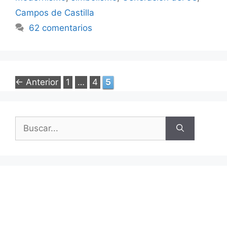
Campos de Castilla
62 comentarios
Página
Página
Página
←
Anterior
1
…
4
5
Buscar: