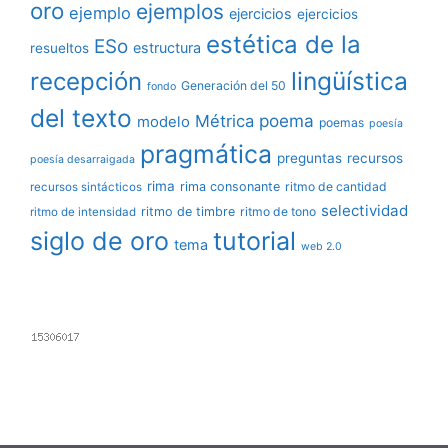
oro
ejemplos
ejemplo
ejercicios
ejercicios
estética de la
ESo
estructura
resueltos
lingüística
recepción
Generación del 50
fondo
del texto
poema
Métrica
modelo
poemas
poesía
pragmática
preguntas
recursos
poesía desarraigada
rima
rima consonante
ritmo de cantidad
recursos sintácticos
selectividad
ritmo de timbre
ritmo de tono
ritmo de intensidad
siglo de oro
tutorial
tema
web 2.0