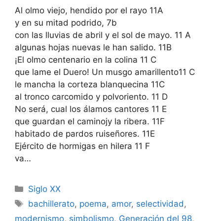
Al olmo viejo, hendido por el rayo 11A
y en su mitad podrido, 7b
con las lluvias de abril y el sol de mayo. 11 A
algunas hojas nuevas le han salido. 11B
¡El olmo centenario en la colina 11 C
que lame el Duero! Un musgo amarillento11 C
le mancha la corteza blanquecina 11C
al tronco carcomido y polvoriento. 11 D
No será, cual los álamos cantores 11 E
que guardan el caminojy la ribera. 11F
habitado de pardos ruiseñores. 11E
Ejército de hormigas en hilera 11 F
va…
Categorías
Siglo XX
Etiquetas
bachillerato
,
poema
,
amor
,
selectividad
,
modernismo
,
simbolismo
,
Generación del 98
,