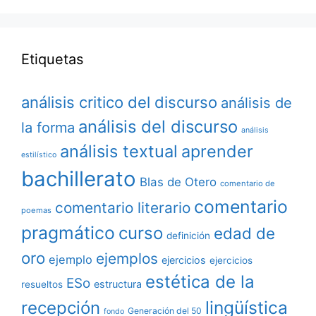
Etiquetas
análisis critico del discurso
análisis de
análisis del discurso
la forma
análisis
análisis textual
aprender
estilístico
bachillerato
Blas de Otero
comentario de
comentario
comentario literario
poemas
pragmático
curso
edad de
definición
oro
ejemplos
ejemplo
ejercicios
ejercicios
estética de la
ESo
estructura
resueltos
lingüística
recepción
Generación del 50
fondo