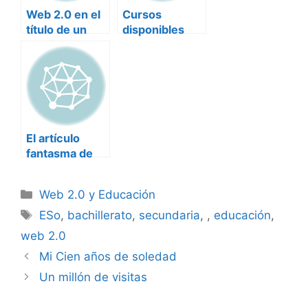
Web 2.0 en el
Cursos
título de un
disponibles
libro en 2002
El artículo
fantasma de
1999: Darcy
DiNucci (II)
Categorías
Web 2.0 y Educación
Etiquetas
ESo
,
bachillerato
,
secundaria
,
,
educación
,
web 2.0
Mi Cien años de soledad
Un millón de visitas