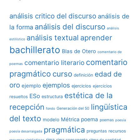
análisis critico del discurso
análisis de
análisis del discurso
la forma
análisis
análisis textual
aprender
estilístico
bachillerato
Blas de Otero
comentario de
comentario
comentario literario
poemas
pragmático
curso
edad de
definición
oro
ejemplos
ejemplo
ejercicios
ejercicios
estética de la
ESo
estructura
resueltos
lingüística
recepción
Generación del 50
fondo
del texto
poema
Métrica
modelo
poemas
poesía
pragmática
preguntas
recursos
poesía desarraigada
rima
rima consonante
ritmo de cantidad